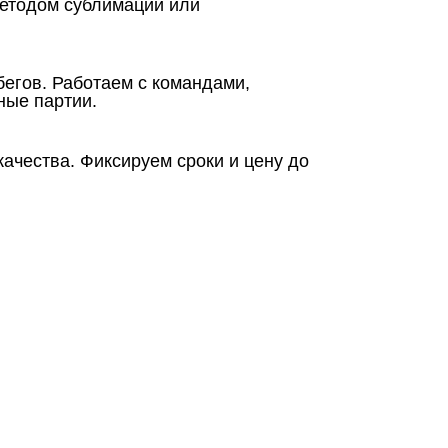
методом сублимации или
егов. Работаем с командами,
ные партии.
качества. Фиксируем сроки и цену до
нтакты
О Спорт-Принт