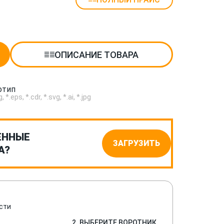
ОПИСАНИЕ ТОВАРА
отип
.eps, *.cdr, *.svg, *.ai, *.jpg
ЕННЫЕ
ЗАГРУЗИТЬ
А?
сти
2. ВЫБЕРИТЕ ВОРОТНИК