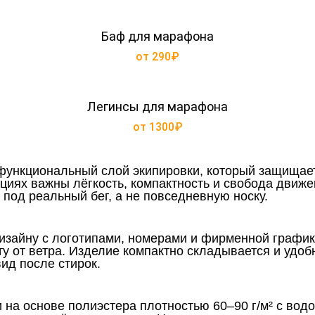
Баф для марафона
от 290₽
Легинсы для марафона
от 1300₽
функциональный слой экипировки, который защищает 
нциях важны лёгкость, компактность и свобода движ
под реальный бег, а не повседневную носку.
зайну с логотипами, номерами и фирменной графико
 от ветра. Изделие компактно складывается и удоб
вид после стирок.
 на основе полиэстера плотностью 60–90 г/м² с во