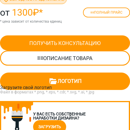
от
1300₽
*
ПОЛНЫЙ ПРАЙС
* цена зависит от количества единиц
ПОЛУЧИТЬ КОНСУЛЬТАЦИЮ
ОПИСАНИЕ ТОВАРА
ЛОГОТИП
Загрузите свой логотип
Файл в форматах *.png, *.eps, *.cdr, *.svg, *.ai, *.jpg
У ВАС ЕСТЬ СОБСТВЕННЫЕ
НАРАБОТКИ ДИЗАЙНА?
ЗАГРУЗИТЬ