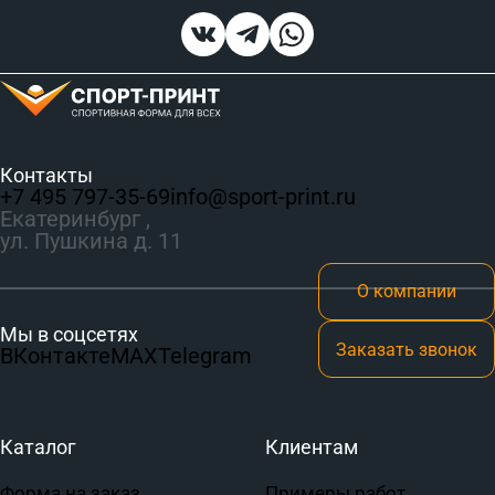
Контакты
+7 495 797‑35-69
info@sport-print.ru
Екатеринбург ,
ул. Пушкина д. 11
О компании
Мы в соцсетях
Заказать звонок
ВКонтакте
MAX
Telegram
Каталог
Клиентам
Форма на заказ
Примеры работ