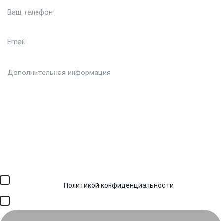
Загрузить файл (до 6 МБ)
Я соглашаюсь с обработкой персональных данных в
соответствии с
Политикой конфиденциальности
и получением
SMS для авторизации/сервисных уведомлений.
Я соглашаюсь на получение рассылки, информации об акциях и
специальных предложениях.