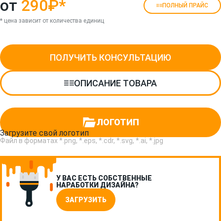
от
290₽
*
ПОЛНЫЙ ПРАЙС
* цена зависит от количества единиц
ПОЛУЧИТЬ КОНСУЛЬТАЦИЮ
ОПИСАНИЕ ТОВАРА
ЛОГОТИП
Загрузите свой логотип
Файл в форматах *.png, *.eps, *.cdr, *.svg, *.ai, *.jpg
У ВАС ЕСТЬ СОБСТВЕННЫЕ
НАРАБОТКИ ДИЗАЙНА?
ЗАГРУЗИТЬ