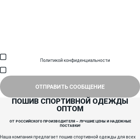
Загрузить файл (до 6 МБ)
Я соглашаюсь с обработкой персональных данных в
соответствии с
Политикой конфиденциальности
и получением
SMS для авторизации/сервисных уведомлений.
Я соглашаюсь на получение рассылки, информации об акциях и
специальных предложениях.
ОТПРАВИТЬ СООБЩЕНИЕ
ПОШИВ СПОРТИВНОЙ ОДЕЖДЫ
ОПТОМ
ОТ РОССИЙСКОГО ПРОИЗВОДИТЕЛЯ – ЛУЧШИЕ ЦЕНЫ И НАДЕЖНЫЕ
ПОСТАВКИ!
Наша компания предлагает пошив спортивной одежды для всех