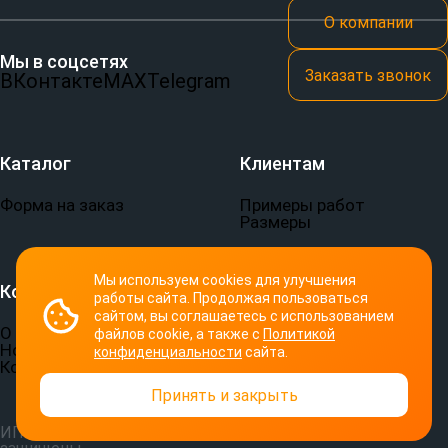
О компании
Мы в соцсетях
Заказать звонок
ВКонтакте
MAX
Telegram
Каталог
Клиентам
Форма на заказ
Примеры работ
Размеры
Мы используем cookies для улучшения
Компания
Документы
работы сайта. Продолжая пользоваться
сайтом, вы соглашаетесь с использованием
О компании
Пользовательское
файлов cookie, а также с
Политикой
Новости
соглашение
конфиденциальности
сайта.
Контакты
Политика
конфиденциальности
Принять и закрыть
ИП Семериков П. В.
© 2026 СПОРТ-ПРИНТ. Все права