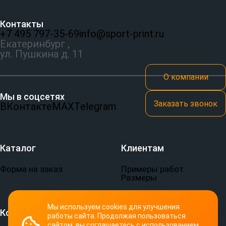
Контакты
+7 495 797‑35-69
info@sport-print.ru
Екатеринбург ,
ул. Пушкина д. 11
О компании
Мы в соцсетях
Заказать звонок
ВКонтакте
MAX
Telegram
Каталог
Клиентам
Форма на заказ
Примеры работ
Размеры
Мы используем cookies для улучшения
Компания
Документы
работы сайта. Продолжая пользоваться
сайтом, вы соглашаетесь с использованием