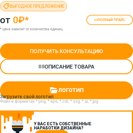
ВЫГОДНОЕ ПРЕДЛОЖЕНИЕ
от
0₽
*
ПОЛНЫЙ ПРАЙС
* цена зависит от количества единиц
ПОЛУЧИТЬ КОНСУЛЬТАЦИЮ
ОПИСАНИЕ ТОВАРА
ЛОГОТИП
Загрузите свой логотип
Файл в форматах *.png, *.eps, *.cdr, *.svg, *.ai, *.jpg
У ВАС ЕСТЬ СОБСТВЕННЫЕ
НАРАБОТКИ ДИЗАЙНА?