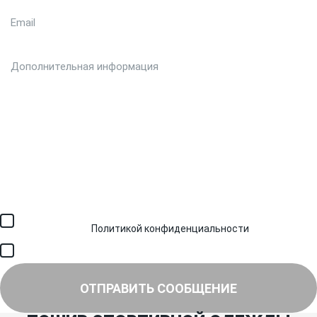
Загрузить файл (до 6 МБ)
Я соглашаюсь с обработкой персональных данных в
соответствии с
Политикой конфиденциальности
и получением
SMS для авторизации/сервисных уведомлений.
Я соглашаюсь на получение рассылки, информации об акциях и
специальных предложениях.
ОТПРАВИТЬ СООБЩЕНИЕ