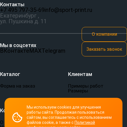
Контакты
+7 495 797‑35-69
info@sport-print.ru
Екатеринбург ,
ул. Пушкина д. 11
О компании
Мы в соцсетях
Заказать звонок
ВКонтакте
MAX
Telegram
Каталог
Клиентам
Форма на заказ
Примеры работ
Размеры
Мы используем cookies для улучшения
Компания
Документы
работы сайта. Продолжая пользоваться
сайтом, вы соглашаетесь с использованием
О компании
Пользовательское
файлов cookie, а также с
Политикой