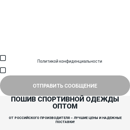
Загрузить файл (до 6 МБ)
Я соглашаюсь с обработкой персональных данных в
соответствии с
Политикой конфиденциальности
и получением
SMS для авторизации/сервисных уведомлений.
Я соглашаюсь на получение рассылки, информации об акциях и
специальных предложениях.
ОТПРАВИТЬ СООБЩЕНИЕ
ПОШИВ СПОРТИВНОЙ ОДЕЖДЫ
ОПТОМ
ОТ РОССИЙСКОГО ПРОИЗВОДИТЕЛЯ – ЛУЧШИЕ ЦЕНЫ И НАДЕЖНЫЕ
ПОСТАВКИ!