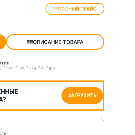
ПОЛНЫЙ ПРАЙС
ОПИСАНИЕ ТОВАРА
отип
.eps, *.cdr, *.svg, *.ai, *.jpg
ЕННЫЕ
ЗАГРУЗИТЬ
А?
сти