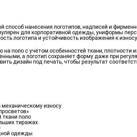
й способ нанесения логотипов, надписей и фирмен
пулярен для корпоративной одежды, униформы персо
сть логотипа и устойчивость изображения к износу
ю на поло с учётом особенностей ткани, плотности 
нными, а логотип сохраняет форму даже при регуля
вить дизайн под печать, чтобы результат соответс
и механическому износу
«просветов»
 ткани поло
ольших тиражах
е
ндной одежды