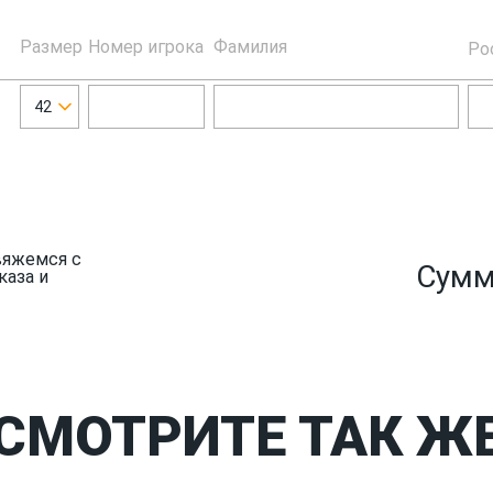
Размер
Номер игрока
Фамилия
Ро
42
вяжемся с
Сумм
каза и
СМОТРИТЕ ТАК Ж