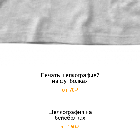
Печать шелкографией
на футболках
от 70₽
Шелкография на
бейсболках
от 150₽