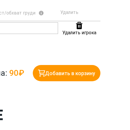
Удалить
ст/обхват груди
Удалить игрока
а:
90₽
Добавить в корзину
Е