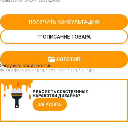
* цена зависит от количества единиц
ПОЛУЧИТЬ КОНСУЛЬТАЦИЮ
ОПИСАНИЕ ТОВАРА
ЛОГОТИП
Загрузите свой логотип
Файл в форматах *.png, *.eps, *.cdr, *.svg, *.ai, *.jpg
У ВАС ЕСТЬ СОБСТВЕННЫЕ
НАРАБОТКИ ДИЗАЙНА?
ЗАГРУЗИТЬ