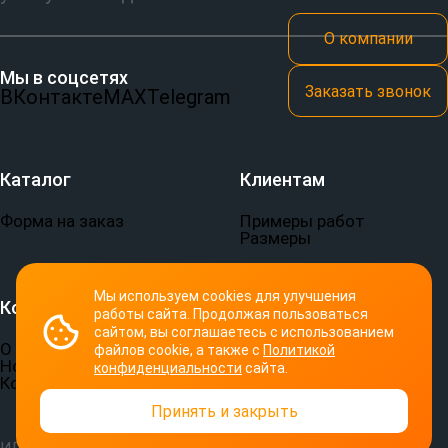
О компании
Мы в соцсетях
Заказать звонок
ВКонтакте
MAX
Telegram
Каталог
Клиентам
Форма на заказ
Примеры работ
Размеры
Мы используем cookies для улучшения
Компания
Документы
работы сайта. Продолжая пользоваться
сайтом, вы соглашаетесь с использованием
О компании
Пользовательское
файлов cookie, а также с
Политикой
Новости
соглашение
конфиденциальности
сайта.
Контакты
Политика
конфиденциальности
Принять и закрыть