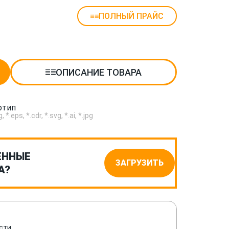
ПОЛНЫЙ ПРАЙС
ОПИСАНИЕ ТОВАРА
отип
.eps, *.cdr, *.svg, *.ai, *.jpg
ЕННЫЕ
ЗАГРУЗИТЬ
А?
сти