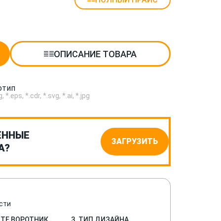
ОПИСАНИЕ ТОВАРА
отип
.eps, *.cdr, *.svg, *.ai, *.jpg
ЕННЫЕ
ЗАГРУЗИТЬ
А?
сти
ИТЕ ВОРОТНИК
3. ТИП ДИЗАЙНА