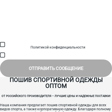
Загрузить файл (до 6 МБ)
Я соглашаюсь с обработкой персональных данных в
соответствии с
Политикой конфиденциальности
и получением
SMS для авторизации/сервисных уведомлений.
Я соглашаюсь на получение рассылки, информации об акциях и
специальных предложениях.
ОТПРАВИТЬ СООБЩЕНИЕ
ПОШИВ СПОРТИВНОЙ ОДЕЖДЫ
ОПТОМ
ОТ РОССИЙСКОГО ПРОИЗВОДИТЕЛЯ – ЛУЧШИЕ ЦЕНЫ И НАДЕЖНЫЕ ПОСТАВКИ!
Наша компания предлагает пошив спортивной одежды для всех
видов спорта, а также корпоративную одежду. Благодаря полному