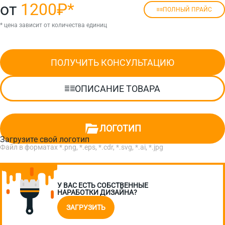
от
1200₽
*
ПОЛНЫЙ ПРАЙС
* цена зависит от количества единиц
ПОЛУЧИТЬ КОНСУЛЬТАЦИЮ
ОПИСАНИЕ ТОВАРА
ЛОГОТИП
Загрузите свой логотип
Файл в форматах *.png, *.eps, *.cdr, *.svg, *.ai, *.jpg
У ВАС ЕСТЬ СОБСТВЕННЫЕ
НАРАБОТКИ ДИЗАЙНА?
ЗАГРУЗИТЬ