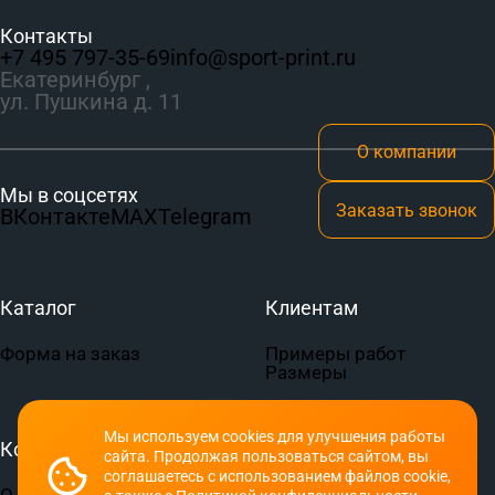
Контакты
+7 495 797‑35-69
info@sport-print.ru
Екатеринбург ,
ул. Пушкина д. 11
О компании
Мы в соцсетях
Заказать звонок
ВКонтакте
MAX
Telegram
Каталог
Клиентам
Форма на заказ
Примеры работ
Размеры
Мы используем cookies для улучшения работы
Компания
Документы
сайта. Продолжая пользоваться сайтом, вы
соглашаетесь с использованием файлов cookie,