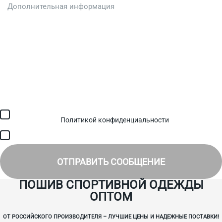
Загрузить файл (до 6 МБ)
Я соглашаюсь с обработкой персональных данных в
соответствии с
Политикой конфиденциальности
и получением
SMS для авторизации/сервисных уведомлений.
Я соглашаюсь на получение рассылки, информации об акциях и
специальных предложениях.
ОТПРАВИТЬ СООБЩЕНИЕ
ПОШИВ СПОРТИВНОЙ ОДЕЖДЫ
ОПТОМ
ОТ РОССИЙСКОГО ПРОИЗВОДИТЕЛЯ – ЛУЧШИЕ ЦЕНЫ И НАДЕЖНЫЕ ПОСТАВКИ!