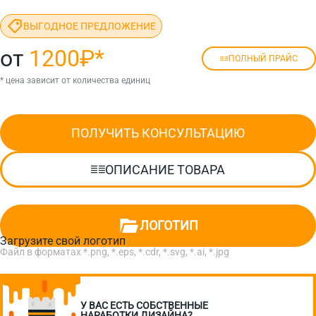
ВЫГОДНОЕ ПРЕДЛОЖЕНИЕ
от
1200₽
*
ПОЛНЫЙ ПРАЙС
* цена зависит от количества единиц
ПОЛУЧИТЬ КОНСУЛЬТАЦИЮ
ОПИСАНИЕ ТОВАРА
ЛОГОТИП
Загрузите свой логотип
Файл в форматах *.png, *.eps, *.cdr, *.svg, *.ai, *.jpg
У ВАС ЕСТЬ СОБСТВЕННЫЕ
НАРАБОТКИ ДИЗАЙНА?