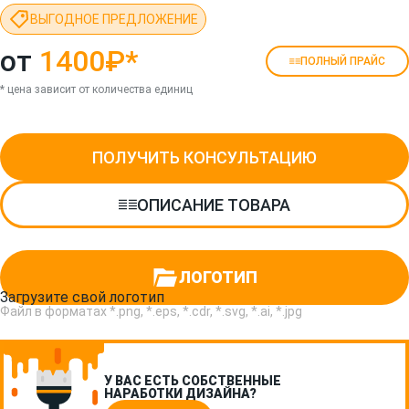
ВЫГОДНОЕ ПРЕДЛОЖЕНИЕ
от
1400₽
*
ПОЛНЫЙ ПРАЙС
* цена зависит от количества единиц
ПОЛУЧИТЬ КОНСУЛЬТАЦИЮ
ОПИСАНИЕ ТОВАРА
ЛОГОТИП
Загрузите свой логотип
Файл в форматах *.png, *.eps, *.cdr, *.svg, *.ai, *.jpg
У ВАС ЕСТЬ СОБСТВЕННЫЕ
НАРАБОТКИ ДИЗАЙНА?