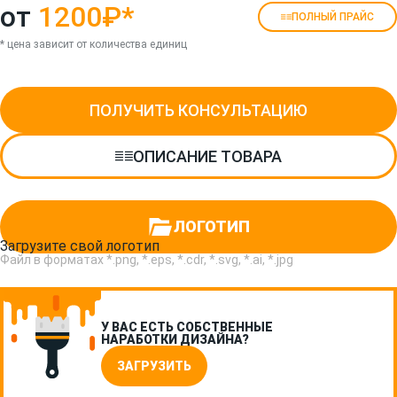
от
1200₽
*
ПОЛНЫЙ ПРАЙС
* цена зависит от количества единиц
ПОЛУЧИТЬ КОНСУЛЬТАЦИЮ
ОПИСАНИЕ ТОВАРА
ЛОГОТИП
Загрузите свой логотип
Файл в форматах *.png, *.eps, *.cdr, *.svg, *.ai, *.jpg
У ВАС ЕСТЬ СОБСТВЕННЫЕ
НАРАБОТКИ ДИЗАЙНА?
ЗАГРУЗИТЬ