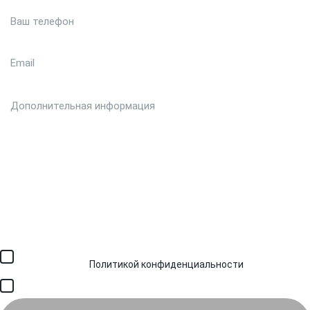
Загрузить файл (до 6 МБ)
Я соглашаюсь с обработкой персональных данных в
соответствии с
Политикой конфиденциальности
и получением
SMS для авторизации/сервисных уведомлений.
Я соглашаюсь на получение рассылки, информации об акциях и
специальных предложениях.