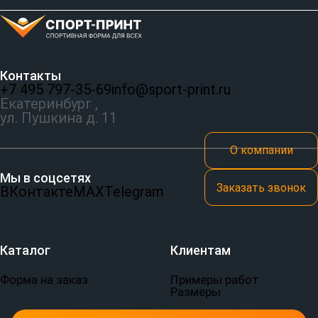
Контакты
+7 495 797‑35-69
info@sport-print.ru
Екатеринбург ,
ул. Пушкина д. 11
О компании
Мы в соцсетях
Заказать звонок
ВКонтакте
MAX
Telegram
Каталог
Клиентам
Форма на заказ
Примеры работ
Размеры