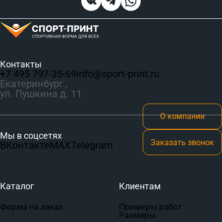
Контакты
+7 495 797‑35-69
info@sport-print.ru
Екатеринбург ,
ул. Пушкина д. 11
О компании
Мы в соцсетях
Заказать звонок
ВКонтакте
MAX
Telegram
Каталог
Клиентам
Форма на заказ
Примеры работ
Размеры