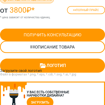
от
3800₽
*
ПОЛНЫЙ ПРАЙС
* цена зависит от количества единиц
ПОЛУЧИТЬ КОНСУЛЬТАЦИЮ
ОПИСАНИЕ ТОВАРА
ЛОГОТИП
Загрузите свой логотип
Файл в форматах *.png, *.eps, *.cdr, *.svg, *.ai, *.jpg
У ВАС ЕСТЬ СОБСТВЕННЫЕ
НАРАБОТКИ ДИЗАЙНА?
ЗАГРУЗИТЬ