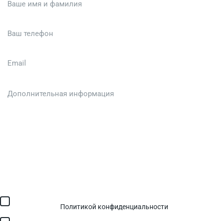
Загрузить файл (до 6 МБ)
Я соглашаюсь с обработкой персональных данных в
соответствии с
Политикой конфиденциальности
и получением
SMS для авторизации/сервисных уведомлений.
Я соглашаюсь на получение рассылки, информации об акциях и